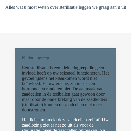
Alles wat u moet weten over sterilisatie leggen we graag aan u uit
Kleine ingreep
Een sterilisatie is een kleine ingreep die geen
invloed heeft op uw seksueel functioneren. Het
gevoel tijdens het klaarkomen wordt niet
beïnvloed. En uw erectie, zin in seks en
hormonen veranderen niet. De aanmaak van
zaadcellen in de teelballen gaat gewoon door,
maar door de onderbreking van de zaadleiders
(sterilisatie) kunnen de zaadcellen niet meer
doorstromen.
Het lichaam breekt deze zaadcellen zelf af. Uw
zaadlozing ziet er net zo uit als voor de
sterilisatie, maar de zaadcellen ontbreken. Na