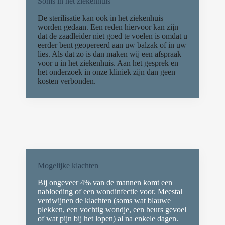
Soms in het ziekenhuis
De sterilisatie kan ook in het ziekenhuis
worden gedaan. Een reden hiervoor kan zijn
dat de zaadleider niet goed te voelen is omdat u
eerder bent geopereerd aan uw balzak of in uw
lies. Als dat zo is dan maken wij een afspraak
voor u in het ziekenhuis. Aan het gesprek en
het onderzoek in onze kliniek zijn dan geen
kosten verbonden.
Mogelijke klachten
Bij ongeveer 4% van de mannen komt een
nabloeding of een wondinfectie voor. Meestal
verdwijnen de klachten (soms wat blauwe
plekken, een vochtig wondje, een beurs gevoel
of wat pijn bij het lopen) al na enkele dagen.