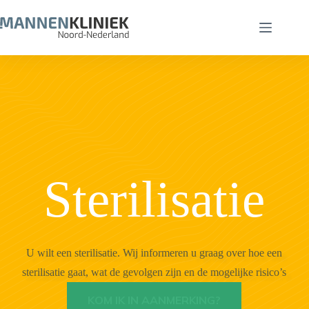
Ga
naar
de
inhoud
Sterilisatie
U wilt een sterilisatie. Wij informeren u graag over hoe een
sterilisatie gaat, wat de gevolgen zijn en de mogelijke risico’s
KOM IK IN AANMERKING?