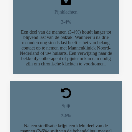
Pijnklachten
3-4%
Een deel van de mannen (3-4%) houdt langer tot
blijvend last van de balzak. Wanneer u na drie
maanden nog steeds last heeft is het van belang
contact op te nemen met Mannenkliniek Noord-
Nederland of uw huisarts. Een verwijzing naar de
bekkenfysiotherapeut of pijnteam kan dan nodig
zijn om chronische klachten te voorkomen.
Spijt
2-6%
Na een sterilisatie krijgt een klein deel van de
mannen (2-6%) spijt van de behandeling, meestal