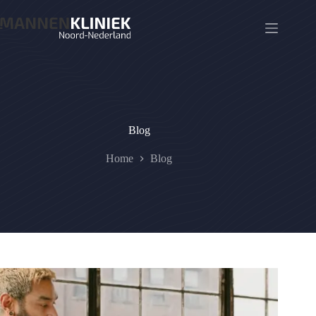
Ga
naar
de
inhoud
Blog
Home
Blog