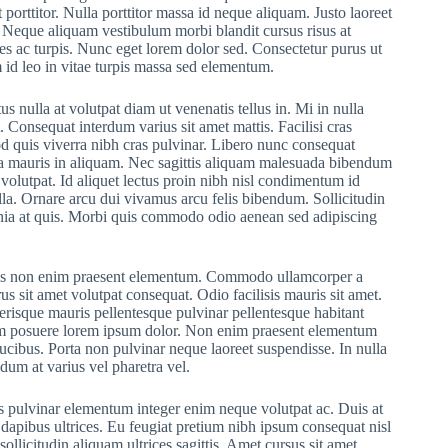
porttitor. Nulla porttitor massa id neque aliquam. Justo laoreet
t. Neque aliquam vestibulum morbi blandit cursus risus at
mes ac turpis. Nunc eget lorem dolor sed. Consectetur purus ut
id leo in vitae turpis massa sed elementum.
us nulla at volutpat diam ut venenatis tellus in. Mi in nulla
. Consequat interdum varius sit amet mattis. Facilisi cras
d quis viverra nibh cras pulvinar. Libero nunc consequat
rra mauris in aliquam. Nec sagittis aliquam malesuada bibendum
 volutpat. Id aliquet lectus proin nibh nisl condimentum id
lla. Ornare arcu dui vivamus arcu felis bibendum. Sollicitudin
inia at quis. Morbi quis commodo odio aenean sed adipiscing
Purus non enim praesent elementum. Commodo ullamcorper a
us sit amet volutpat consequat. Odio facilisis mauris sit amet.
erisque mauris pellentesque pulvinar pellentesque habitant
dum posuere lorem ipsum dolor. Non enim praesent elementum
t faucibus. Porta non pulvinar neque laoreet suspendisse. In nulla
ndum at varius vel pharetra vel.
s pulvinar elementum integer enim neque volutpat ac. Duis at
dapibus ultrices. Eu feugiat pretium nibh ipsum consequat nisl
ollicitudin aliquam ultrices sagittis. Amet cursus sit amet