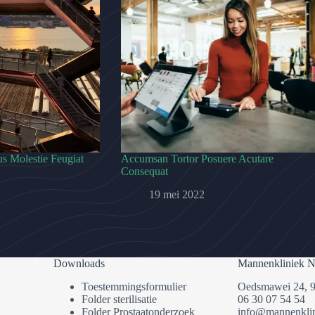
s Molestie Feugiat
Accumsan Tortor Posuere Acutare
Consequat
19 mei 2022
Downloads
Mannenkliniek N
Toestemmingsformulier
Oedsmawei 24, 
Folder sterilisatie
06 30 07 54 54
Folder Prostaatonderzoek
info@mannenklin