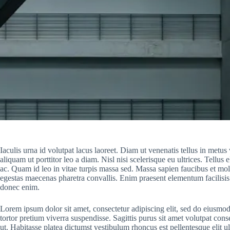
Iaculis urna id volutpat lacus laoreet. Diam ut venenatis tellus in metu
aliquam ut porttitor leo a diam. Nisl nisi scelerisque eu ultrices. Tellus
ac. Quam id leo in vitae turpis massa sed. Massa sapien faucibus et mole
egestas maecenas pharetra convallis. Enim praesent elementum facilisis l
donec enim.
Lorem ipsum dolor sit amet, consectetur adipiscing elit, sed do eiusmod 
tortor pretium viverra suspendisse. Sagittis purus sit amet volutpat con
ut. Habitasse platea dictumst vestibulum rhoncus est pellentesque elit 