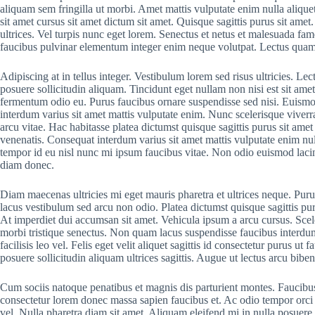
aliquam sem fringilla ut morbi. Amet mattis vulputate enim nulla aliquet 
sit amet cursus sit amet dictum sit amet. Quisque sagittis purus sit ame
ultrices. Vel turpis nunc eget lorem. Senectus et netus et malesuada fa
faucibus pulvinar elementum integer enim neque volutpat. Lectus quam 
Adipiscing at in tellus integer. Vestibulum lorem sed risus ultricies. Lect
posuere sollicitudin aliquam. Tincidunt eget nullam non nisi est sit amet
fermentum odio eu. Purus faucibus ornare suspendisse sed nisi. Euismo
interdum varius sit amet mattis vulputate enim. Nunc scelerisque vive
arcu vitae. Hac habitasse platea dictumst quisque sagittis purus sit amet
venenatis. Consequat interdum varius sit amet mattis vulputate enim nu
tempor id eu nisl nunc mi ipsum faucibus vitae. Non odio euismod lac
diam donec.
Diam maecenas ultricies mi eget mauris pharetra et ultrices neque. 
lacus vestibulum sed arcu non odio. Platea dictumst quisque sagittis pur
At imperdiet dui accumsan sit amet. Vehicula ipsum a arcu cursus. Scel
morbi tristique senectus. Non quam lacus suspendisse faucibus inter
facilisis leo vel. Felis eget velit aliquet sagittis id consectetur purus u
posuere sollicitudin aliquam ultrices sagittis. Augue ut lectus arcu bibe
Cum sociis natoque penatibus et magnis dis parturient montes. Faucibu
consectetur lorem donec massa sapien faucibus et. Ac odio tempor orci 
vel. Nulla pharetra diam sit amet. Aliquam eleifend mi in nulla posuere s