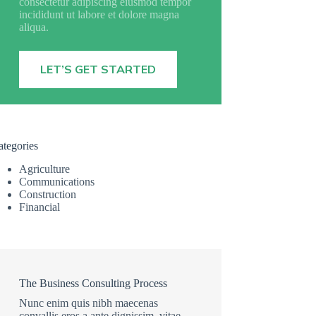
consectetur adipiscing eiusmod tempor
incididunt ut labore et dolore magna
aliqua.
LET’S GET STARTED
ategories
Agriculture
Communications
Construction
Financial
The Business Consulting Process
Nunc enim quis nibh maecenas
convallis eros a ante dignissim, vitae