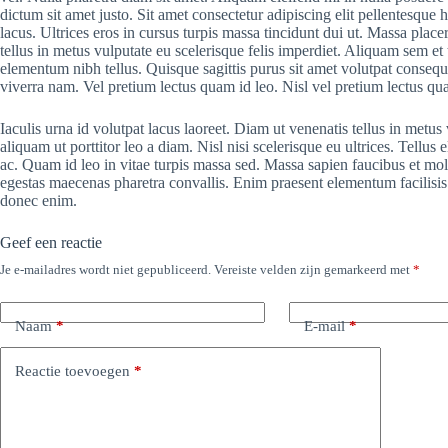
dictum sit amet justo. Sit amet consectetur adipiscing elit pellentesque 
lacus. Ultrices eros in cursus turpis massa tincidunt dui ut. Massa placera
tellus in metus vulputate eu scelerisque felis imperdiet. Aliquam sem et
elementum nibh tellus. Quisque sagittis purus sit amet volutpat conse
viverra nam. Vel pretium lectus quam id leo. Nisl vel pretium lectus qua
Iaculis urna id volutpat lacus laoreet. Diam ut venenatis tellus in metu
aliquam ut porttitor leo a diam. Nisl nisi scelerisque eu ultrices. Tellus
ac. Quam id leo in vitae turpis massa sed. Massa sapien faucibus et mole
egestas maecenas pharetra convallis. Enim praesent elementum facilisis l
donec enim.
Geef een reactie
Je e-mailadres wordt niet gepubliceerd.
Vereiste velden zijn gemarkeerd met
*
Naam
*
E-mail
*
Reactie toevoegen
*