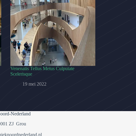
Venenatis Tellus Metus Culputate
Scelerisque
19 mei 2022
oord-Nederland
9001 ZJ Grou
ieknoordnederland.nl