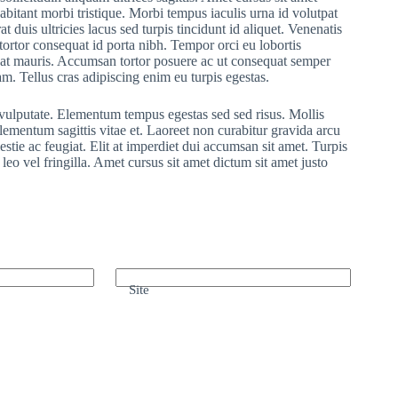
habitant morbi tristique. Morbi tempus iaculis urna id volutpat
t duis ultricies lacus sed turpis tincidunt id aliquet. Venenatis
 tortor consequat id porta nibh. Tempor orci eu lobortis
quat mauris. Accumsan tortor posuere ac ut consequat semper
m. Tellus cras adipiscing enim eu turpis egestas.
s vulputate. Elementum tempus egestas sed sed risus. Mollis
 elementum sagittis vitae et. Laoreet non curabitur gravida arcu
stie ac feugiat. Elit at imperdiet dui accumsan sit amet. Turpis
eo vel fringilla. Amet cursus sit amet dictum sit amet justo
Site