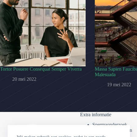
Tortor Posuere Consequat Semper Viverra
Massa Sapien Faucibu
Malesuada
20 mei 2022
19 mei 2022
Extra informatie
Spermaonderzoek
Veel gestelde vragen
Klachtenregeling