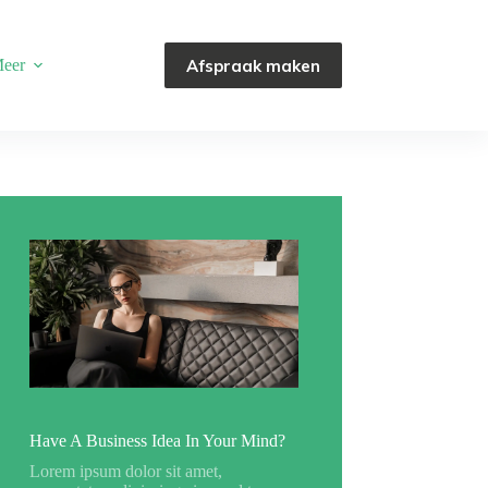
Afspraak maken
eer
Have A Business Idea In Your Mind?
Lorem ipsum dolor sit amet,