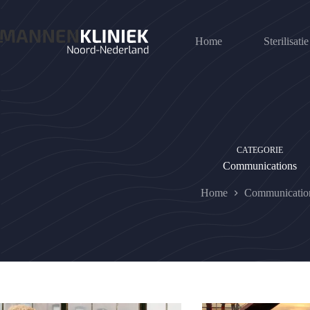
Ga
naar
de
Home
Sterilisatie
inhoud
CATEGORIE
Communications
Home
Communicatio