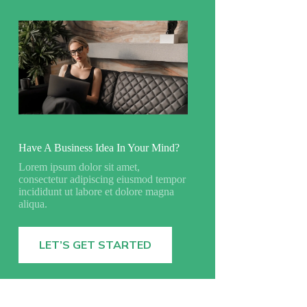
Have A Business Idea In Your Mind?
Lorem ipsum dolor sit amet,
consectetur adipiscing eiusmod tempor
incididunt ut labore et dolore magna
aliqua.
LET’S GET STARTED